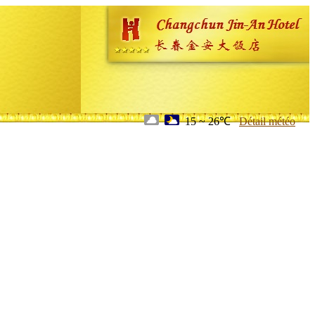
15 ~ 26℃
Détail météo