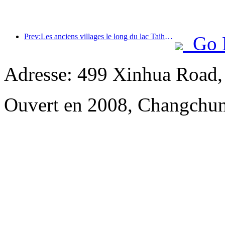
Prev:Les anciens villages le long du lac Taihu à Huzhou, dans la province du Zhejiang, ont commencé à être rénovés et modernisés, avec un investissement de près d'un milliard de yuans.
Go 
Adresse: 499 Xinhua Road, 
Ouvert en 2008, Changchun