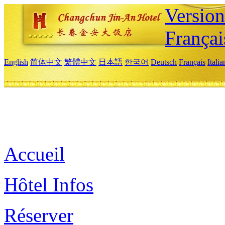
Versio
Françai
English
简体中文
繁體中文
日本語
한국어
Deutsch
Français
Itali
Accueil
Hôtel Infos
Réserver