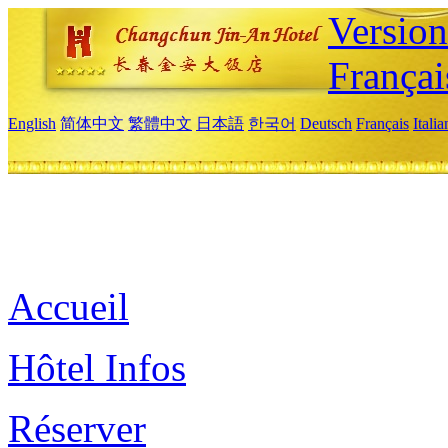
Versio
Françai
English
简体中文
繁體中文
日本語
한국어
Deutsch
Français
Itali
Accueil
Hôtel Infos
Réserver