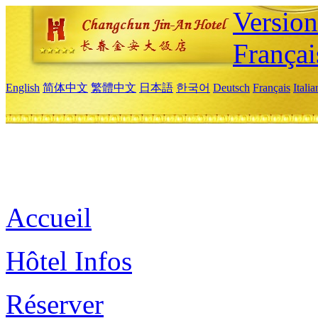
Versio
Françai
English
简体中文
繁體中文
日本語
한국어
Deutsch
Français
Itali
Accueil
Hôtel Infos
Réserver