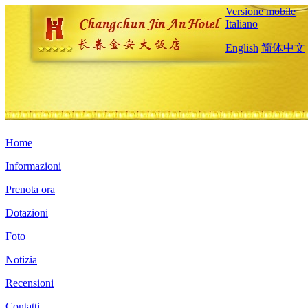
Versione mobile
Italiano
English
简体中文
Home
Informazioni
Prenota ora
Dotazioni
Foto
Notizia
Recensioni
Contatti