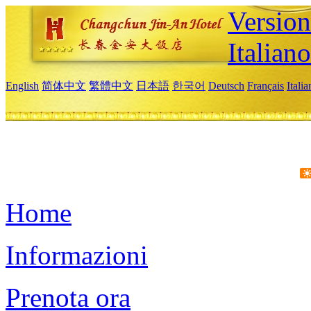
Version
Italiano
English
简体中文
繁體中文
日本語
한국어
Deutsch
Français
Itali
Home
Informazioni
Prenota ora