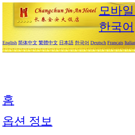
모바일
한국어
English
简体中文
繁體中文
日本語
한국어
Deutsch
Français
Itali
홈
옵션 정보