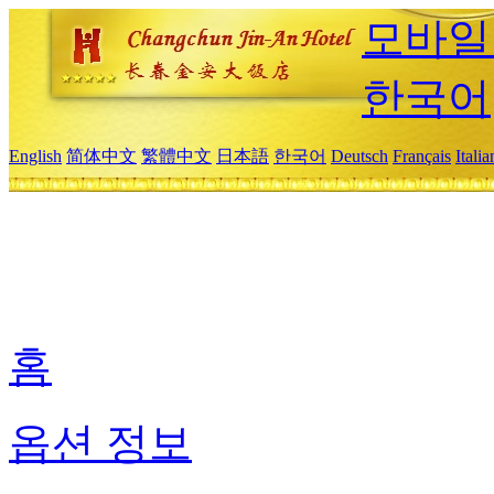
모바일
한국어
English
简体中文
繁體中文
日本語
한국어
Deutsch
Français
Itali
홈
옵션 정보