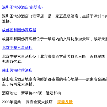
深圳圣淘沙酒店(翡翠店)
深圳圣淘沙酒店（翡翠店）是一家五星級酒店，坐落于深圳市南
連接。
成都圓和圓佛禪客棧
成都圓和圓佛禪客棧位于一環路內的文殊坊旅游景區，緊鄰天
北京中樂六星酒店
北京中樂六星酒店位于北京豐臺區方莊芳群園三區，近群星路
充滿時代感。
佛山興海唯璞酒店
佛山唯璞酒店地處廣佛經濟都市圈的核心地帶——廣東省金融
主，時尚元素為輔。
酒店地址：新華路499號，近建和街
2008年開業， 長春金安大飯店.
問題反饋
.