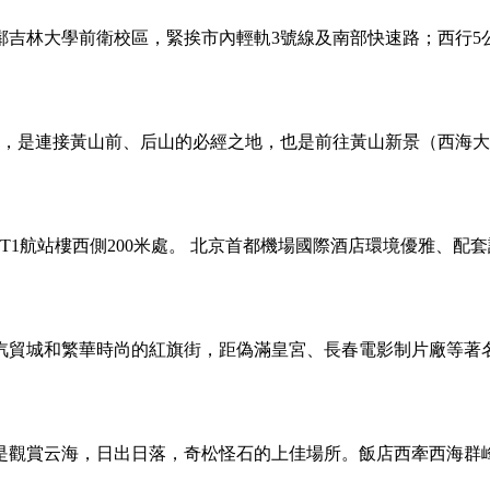
吉林大學前衛校區，緊挨市內輕軌3號線及南部快速路；西行5
米，是連接黃山前、后山的必經之地，也是前往黃山新景（西海
T1航站樓西側200米處。 北京首都機場國際酒店環境優雅、
貿城和繁華時尚的紅旗街，距偽滿皇宮、長春電影制片廠等著名旅
，是觀賞云海，日出日落，奇松怪石的上佳場所。飯店西牽西海