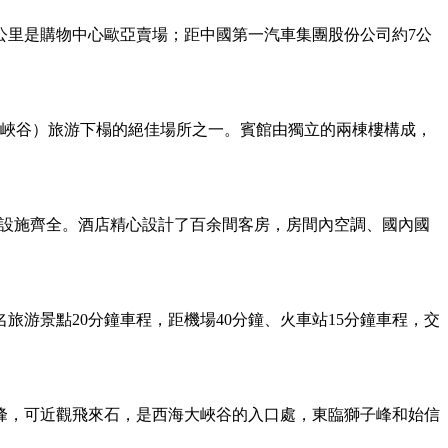
公里是購物中心歐亞賣場；距中國第一汽車集團股份公司約7公
大峽谷）旅游下榻的絕佳場所之一。賓館由獨立的兩棟樓構成，
配套設施齊全。酒店精心設計了百余間客房，房間內空調、國內國
游景點20分鐘車程，距機場40分鐘、火車站15分鐘車程，交
群峰，可近觀飛來石，是西海大峽谷的入口處，東臨獅子峰和始信