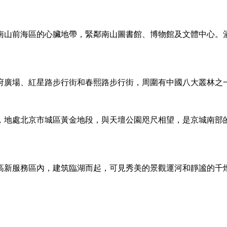
山前海區的心臟地帶，緊鄰南山圖書館、博物館及文體中心。酒
府廣場、紅星路步行街和春熙路步行街，周圍有中國八大叢林之
，地處北京市城區黃金地段，與天壇公園咫尺相望，是京城南部
高新服務區內，建筑臨湖而起，可見秀美的景觀運河和靜謐的千