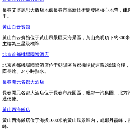
長春艾博麗思大飯店地處長春市高新技術開發區核心地帶，毗鄰
里。
黃山白云賓館
黃山白云賓館位于黃山風景區天海景區，黃山光明頂下約300
主樓為三星級標準
北京首都機場國際酒店
北京首都機場國際酒店位于朝陽區首都機場貨運路2號綜合樓，
際長途、24小時熱水。
長春開元名都大酒店
長春開元名都大酒店位于長春市綠園區，毗鄰一汽集團、北方汽
通便捷。
黃山西海飯店
黃山西海飯店位于海拔1600米的黃山風景區內，毗鄰丹霞峰
峰.