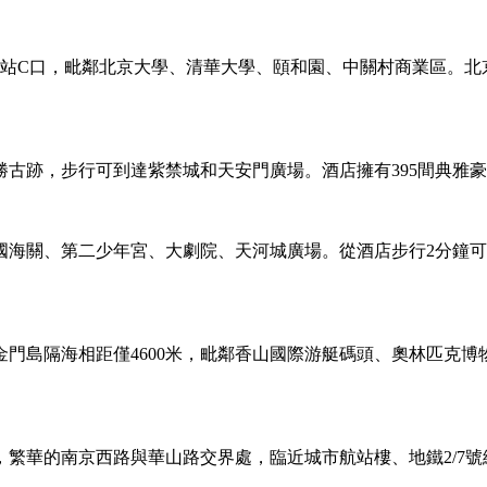
門站C口，毗鄰北京大學、清華大學、頤和園、中關村商業區。北
古跡，步行可到達紫禁城和天安門廣場。酒店擁有395間典雅
海關、第二少年宮、大劇院、天河城廣場。從酒店步行2分鐘可達
門島隔海相距僅4600米，毗鄰香山國際游艇碼頭、奧林匹克
心，繁華的南京西路與華山路交界處，臨近城市航站樓、地鐵2/7