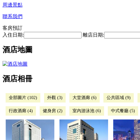
周邊景點
聯系我們
客房預訂
入住日期:
離店日期:
酒店地圖
酒店相冊
全部圖片 (102)
外觀 (3)
大堂酒廊 (6)
公共區域 (9)
行政酒廊 (4)
健身房 (2)
室內游泳池 (6)
中式餐廳 (5)