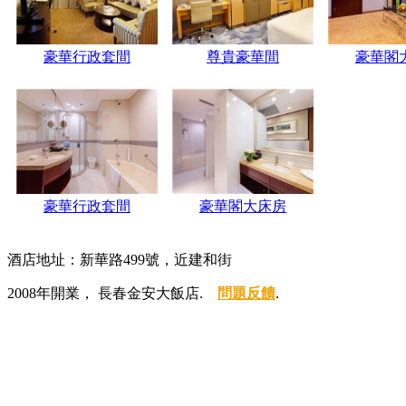
豪華行政套間
尊貴豪華間
豪華閣
豪華行政套間
豪華閣大床房
酒店地址：新華路499號，近建和街
2008年開業， 長春金安大飯店.
問題反饋
.