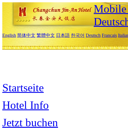
Mobile 
Deutsc
English
简体中文
繁體中文
日本語
한국어
Deutsch
Français
Itali
Startseite
Hotel Info
Jetzt buchen