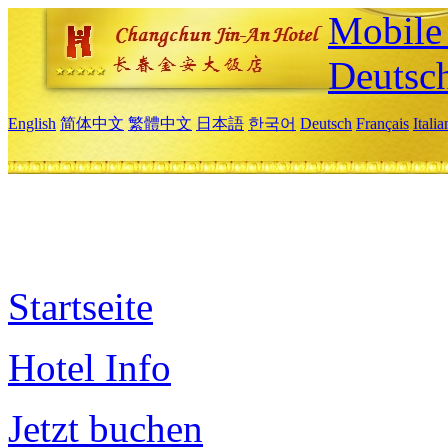
Mobile 
Deutsc
English
简体中文
繁體中文
日本語
한국어
Deutsch
Français
Itali
Startseite
Hotel Info
Jetzt buchen