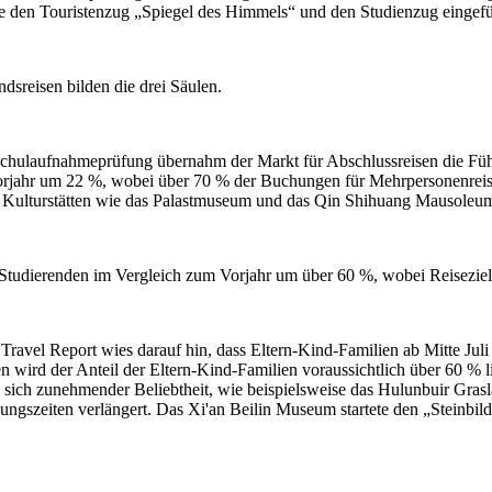
 den Touristenzug „Spiegel des Himmels“ und den Studienzug eingefüh
sreisen bilden die drei Säulen.
hulaufnahmeprüfung übernahm der Markt für Abschlussreisen die Füh
orjahr um 22 %, wobei über 70 % der Buchungen für Mehrpersonenreisen
 Kulturstätten wie das Palastmuseum und das Qin Shihuang Mausoleum 
 Studierenden im Vergleich zum Vorjahr um über 60 %, wobei Reisezie
vel Report wies darauf hin, dass Eltern-Kind-Familien ab Mitte Juli
ten wird der Anteil der Eltern-Kind-Familien voraussichtlich über 60 % 
n sich zunehmender Beliebtheit, wie beispielsweise das Hulunbuir Gra
ungszeiten verlängert. Das Xi'an Beilin Museum startete den „Stein