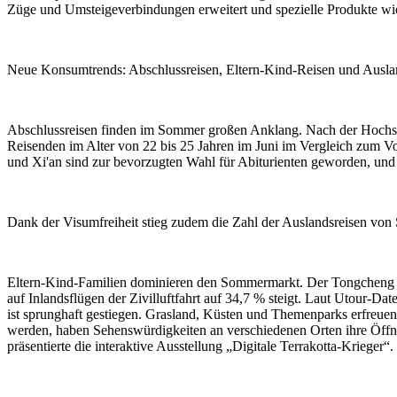
Züge und Umsteigeverbindungen erweitert und spezielle Produkte wie
Neue Konsumtrends: Abschlussreisen, Eltern-Kind-Reisen und Ausland
Abschlussreisen finden im Sommer großen Anklang. Nach der Hochsc
Reisenden im Alter von 22 bis 25 Jahren im Juni im Vergleich zum V
und Xi'an sind zur bevorzugten Wahl für Abiturienten geworden, und
Dank der Visumfreiheit stieg zudem die Zahl der Auslandsreisen von
Eltern-Kind-Familien dominieren den Sommermarkt. Der Tongcheng Tra
auf Inlandsflügen der Zivilluftfahrt auf 34,7 % steigt. Laut Utour-Da
ist sprunghaft gestiegen. Grasland, Küsten und Themenparks erfreue
werden, haben Sehenswürdigkeiten an verschiedenen Orten ihre Öffn
präsentierte die interaktive Ausstellung „Digitale Terrakotta-Krieger“.