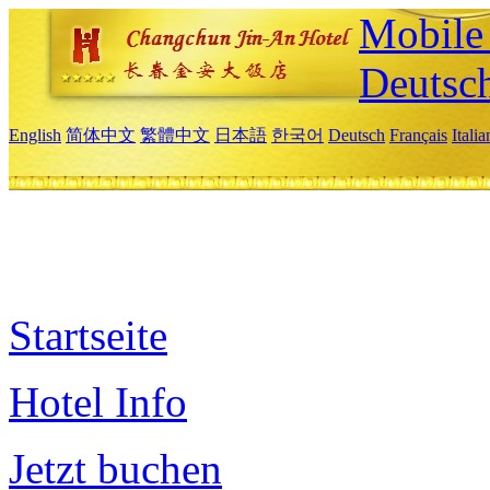
Mobile 
Deutsc
English
简体中文
繁體中文
日本語
한국어
Deutsch
Français
Itali
Startseite
Hotel Info
Jetzt buchen