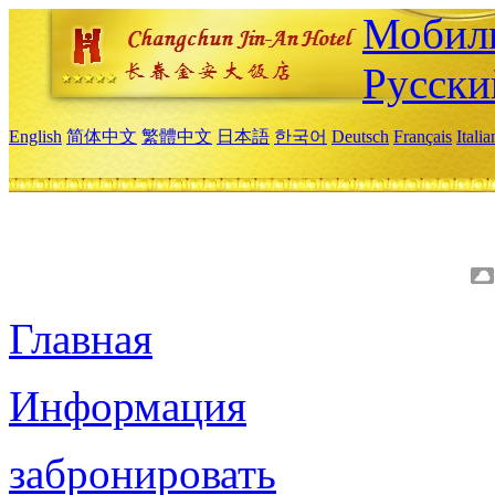
Мобиль
Русски
English
简体中文
繁體中文
日本語
한국어
Deutsch
Français
Itali
Главная
Информация
забронировать