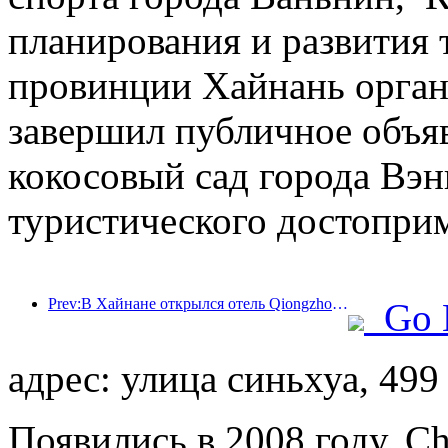
планирования и развития 
провинции Хайнань орган
завершил публичное объя
кокосовый сад города Вэн
туристического достоприм
Prev:В Хайнане открылся отель Qiongzhong Fupon Sheraton
Go 
адрес: улица синьхуа, 499
Появились в 2008 году, Ch