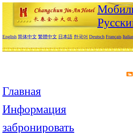
Мобиль
Русски
English
简体中文
繁體中文
日本語
한국어
Deutsch
Français
Itali
Главная
Информация
забронировать